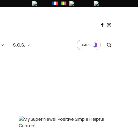
S.O.S.
DARK