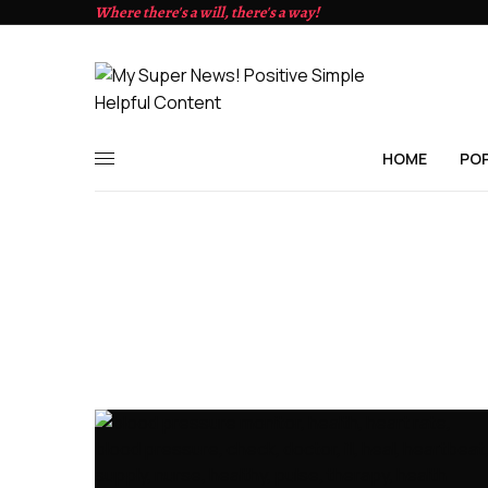
Where there's a will, there's a way!
HOME
PO