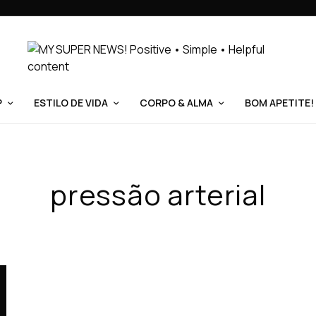
P
ESTILO DE VIDA
CORPO & ALMA
BOM APETITE!
pressão arterial