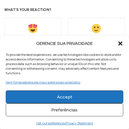
WHAT'S YOUR REACTION?
APAIXONADO
FELIZ
GERENCIE SUA PRIVACIDADE
0
0
To provide the best experiences, we use technologies like cookies to store and/or
access device information. Consenting to these technologies will allow us to
process data such as browsing behavior or unique IDs on this site. Not
consenting or withdrawing consent, may adversely affect certain features and
functions.
INSPIRADO
SURPRESO
Gerir fornecedores
Leia mais sobre esses propósitos
0
0
Accept
Preferências
Opt-out preferences
Privacy Statement
TRISTE