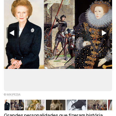
◀︎
▶︎
© WIKIPEDIA
Grandes personalidades que fizeram história