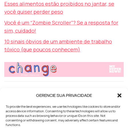
Esses alimentos estão proibidos no jantar, se
você quiser perder peso
Você é um “Zombie Scroller”? Se a resposta for
sim, cuidado!
10 sinais óbvios de um ambiente de trabalho
tóxico (que poucos conhecem)
TAGS
ATIVIDADE FÍSICA
DIA A DIA
TRABALHO
GERENCIE SUA PRIVACIDADE
To provide the best experiences, we use technologies like cookies to store and/or
access device information. Consenting to these technologies will allow us to
WHAT'S YOUR REACTION?
process data such as browsing behavior or unique IDs on this site. Not
consenting or withdrawing consent, may adversely affect certain features and
functions.