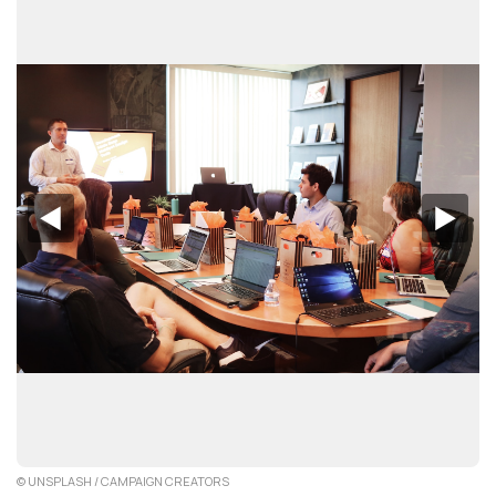
◀︎
▶︎
© UNSPLASH / CAMPAIGN CREATORS