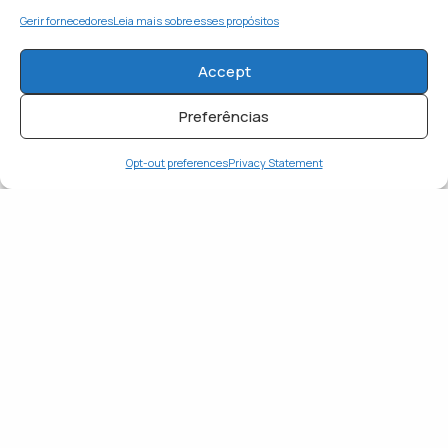
Gerir fornecedores
Leia mais sobre esses propósitos
APAIXONADO
FELIZ
Accept
0
0
Preferências
Opt-out preferences
Privacy Statement
INSPIRADO
SURPRESO
0
0
TRISTE
0