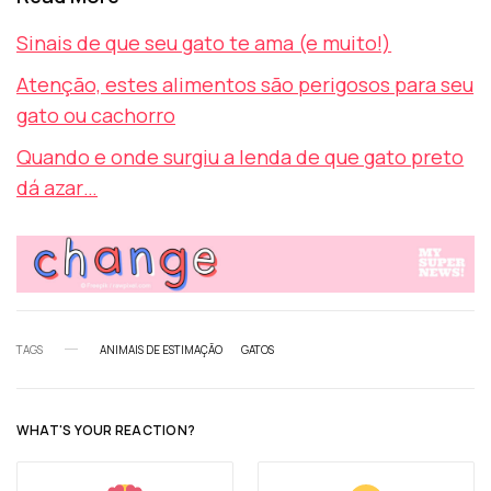
Sinais de que seu gato te ama (e muito!)
Atenção, estes alimentos são perigosos para seu
gato ou cachorro
Quando e onde surgiu a lenda de que gato preto
dá azar…
TAGS
ANIMAIS DE ESTIMAÇÃO
GATOS
WHAT'S YOUR REACTION?