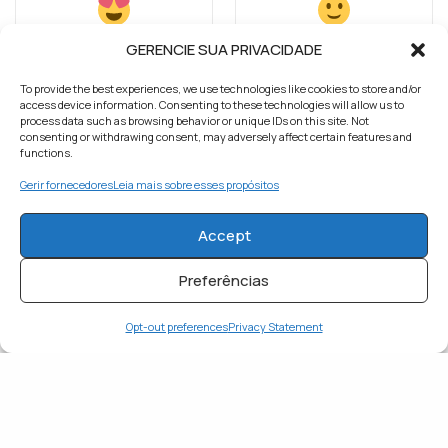
GERENCIE SUA PRIVACIDADE
APAIXONADO
FELIZ
To provide the best experiences, we use technologies like cookies to store and/or
1
0
access device information. Consenting to these technologies will allow us to
process data such as browsing behavior or unique IDs on this site. Not
consenting or withdrawing consent, may adversely affect certain features and
functions.
Gerir fornecedores
Leia mais sobre esses propósitos
INSPIRADO
SURPRESO
Accept
0
0
Preferências
Opt-out preferences
Privacy Statement
TRISTE
0