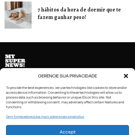
7 hábitos da hora de dormir que te
fazem ganhar peso!
GERENCIE SUA PRIVACIDADE
To provide the best experiences, we use technologies like cookies to store and/or
access device information. Consenting to these technologies will allow us to
HOME
SOBRE NÓS
CONTATO / FALE CONOSCO
process data such as browsing behavior or unique IDs on this site. Not
consenting or withdrawing consent, may adversely affect certain features and
functions.
DECLARAÇÃO DE PRIVACIDADE (BR)
Gerir fornecedores
Leia mais sobre esses propósitos
POLÍTICA DE COOKIES (BR)
TERMOS E CONDIÇÕES
Accept