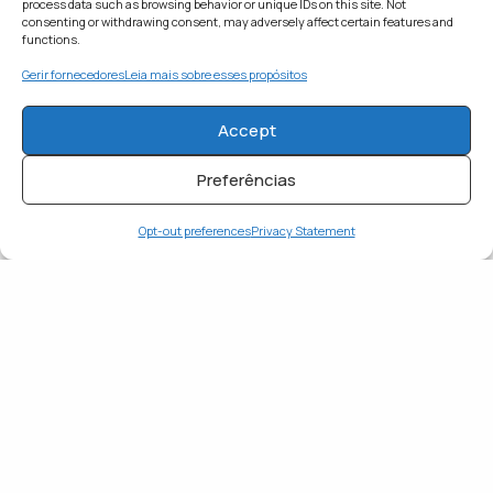
WHAT'S YOUR REACTION?
process data such as browsing behavior or unique IDs on this site. Not
consenting or withdrawing consent, may adversely affect certain features and
functions.
Gerir fornecedores
Leia mais sobre esses propósitos
APAIXONADO
FELIZ
Accept
0
0
Preferências
Opt-out preferences
Privacy Statement
INSPIRADO
SURPRESO
0
0
TRISTE
0