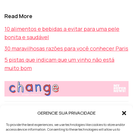
Read More
10 alimentos e bebidas a evitar para uma pele
bonita e saudável
30 maravilhosas razões para você conhecer Paris
5 pistas que indicam que um vinho não está
muito bom
GERENCIE SUA PRIVACIDADE
TAGS
ESPIRITUALIDADE
ESTILO DE VIDA
MOTIVAÇÃO
To provide the best experiences, we use technologies like cookies to store and/or
access device information. Consenting to these technologies will allow us to