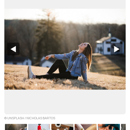
◀︎
▶︎
© UNSPLASH / NICHOLAS BARTOS