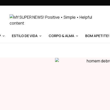
P
ESTILO DE VIDA
CORPO & ALMA
BOM APETITE!