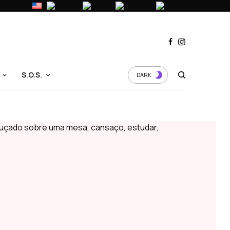
S.O.S.
DARK