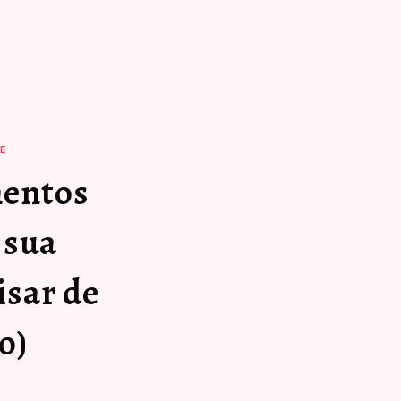
E
mentos
 sua
isar de
o)