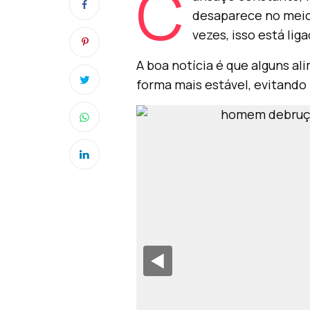
C
desaparece no meio
vezes, isso está li
A boa notícia é que alguns a
forma mais estável, evitando 
◀︎