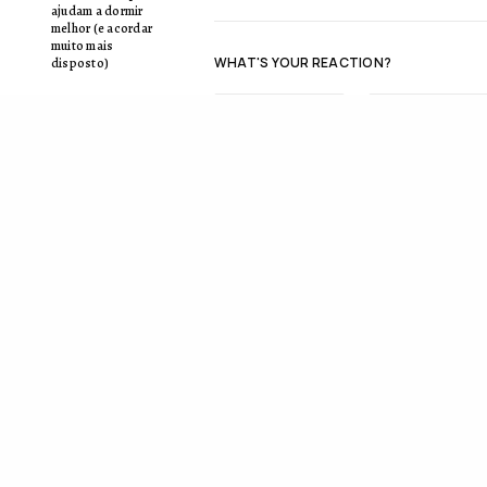
ajudam a dormir
melhor (e acordar
muito mais
WHAT'S YOUR REACTION?
disposto)
APAIXONADO
FELIZ
0
0
MÉLANIE MOREIRA
Holding degrees in e
digital marketing, 
technology, she had 
multicultural work e
manager at Receita
made the decision, a