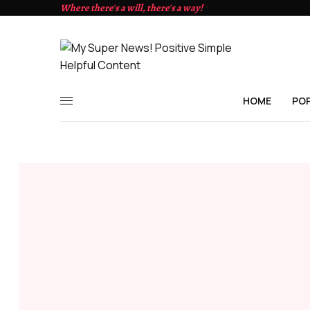
Where there's a will, there's a way!
HOME
PO