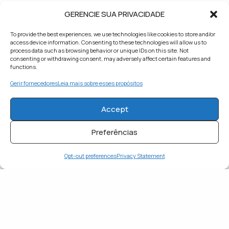
GERENCIE SUA PRIVACIDADE
To provide the best experiences, we use technologies like cookies to store and/or
access device information. Consenting to these technologies will allow us to
APAIXONADO
FELIZ
process data such as browsing behavior or unique IDs on this site. Not
consenting or withdrawing consent, may adversely affect certain features and
functions.
0
0
Gerir fornecedores
Leia mais sobre esses propósitos
Accept
INSPIRADO
SURPRESO
Preferências
0
0
Opt-out preferences
Privacy Statement
TRISTE
0