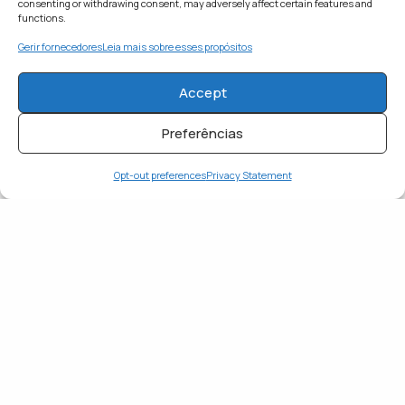
consenting or withdrawing consent, may adversely affect certain features and
functions.
WHAT'S YOUR REACTION?
Gerir fornecedores
Leia mais sobre esses propósitos
Accept
APAIXONADO
FELIZ
Preferências
0
0
Opt-out preferences
Privacy Statement
INSPIRADO
SURPRESO
0
0
TRISTE