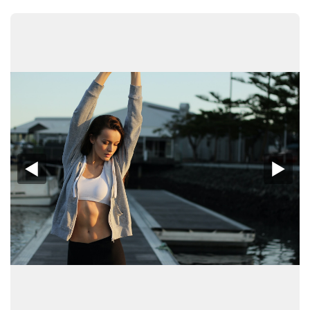
◀︎
▶︎