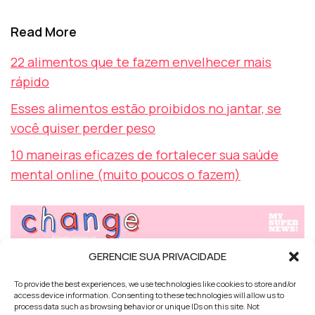
Read More
22 alimentos que te fazem envelhecer mais
rápido
Esses alimentos estão proibidos no jantar, se
você quiser perder peso
10 maneiras eficazes de fortalecer sua saúde
mental online (muito poucos o fazem)
GERENCIE SUA PRIVACIDADE
TAGS
BEM ESTAR
ENVELHECIMENTO
NUTRIÇÃO
PERDA DE PESO
To provide the best experiences, we use technologies like cookies to store and/or
SAÚDE
access device information. Consenting to these technologies will allow us to
process data such as browsing behavior or unique IDs on this site. Not