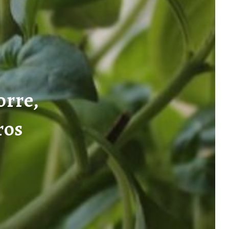
orre,
ros