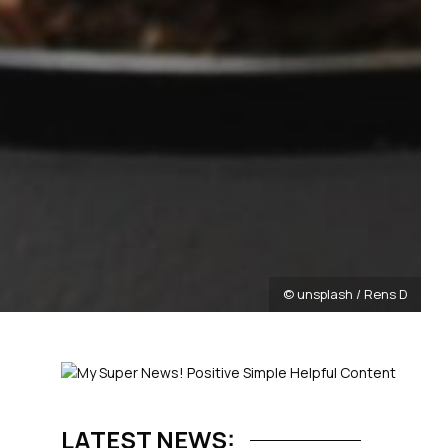
© unsplash / Rens D
LATEST NEWS: