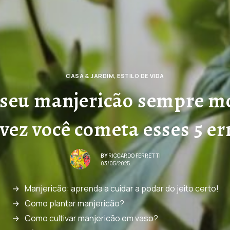
CASA & JARDIM
,
ESTILO DE VIDA
 seu manjericão sempre m
lvez você cometa esses 5 er
BY
RICCARDO FERRETTI
03/05/2025
Manjericão: aprenda a cuidar a podar do jeito certo!
Como plantar manjericão?
Como cultivar manjericão em vaso?