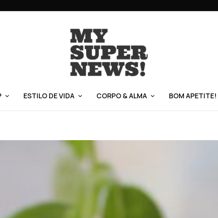
P
ESTILO DE VIDA
CORPO & ALMA
BOM APETITE!