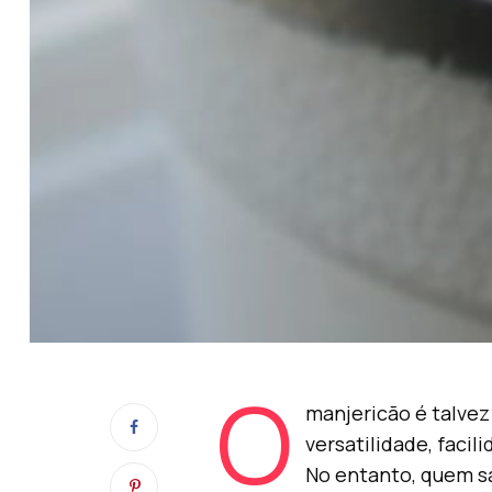
O
manjericão é talvez
versatilidade, facil
No entanto, quem sa