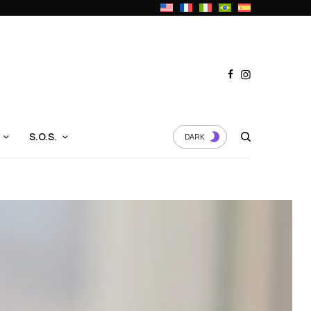
S.O.S.
DARK