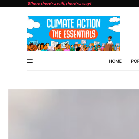
Where there's a will, there's a way!
HOME
PO