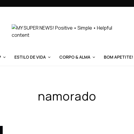
P
ESTILO DE VIDA
CORPO & ALMA
BOM APETITE!
namorado