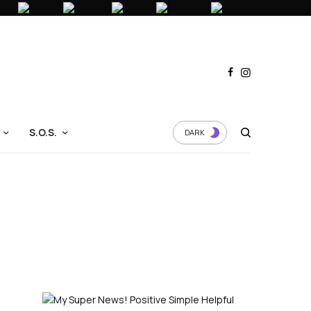
S.O.S.
DARK