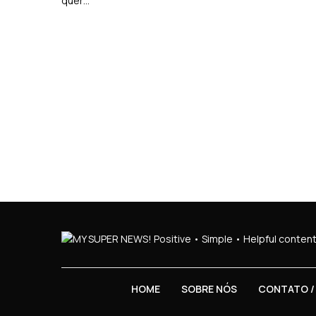
quer…
HOME
SOBRE NÓS
CONTATO /