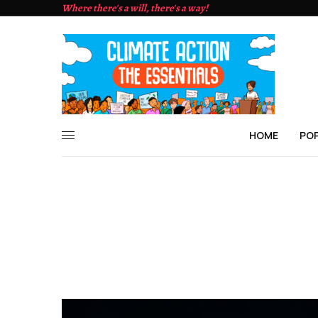
Where there's a will, there's a way!
HOME
PO