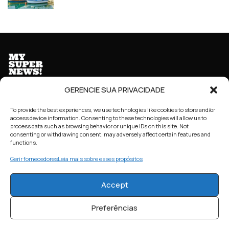
GERENCIE SUA PRIVACIDADE
To provide the best experiences, we use technologies like cookies to store and/or
access device information. Consenting to these technologies will allow us to
HOME
SOBRE NÓS
CONTATO / FALE CONOSCO
process data such as browsing behavior or unique IDs on this site. Not
consenting or withdrawing consent, may adversely affect certain features and
functions.
DECLARAÇÃO DE PRIVACIDADE (BR)
Gerir fornecedores
Leia mais sobre esses propósitos
POLÍTICA DE COOKIES (BR)
TERMOS E CONDIÇÕES
Accept
Preferências
© 2023 My Super News! - All Rights Reserved.