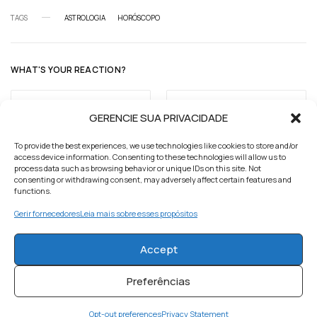
TAGS
ASTROLOGIA
HORÓSCOPO
WHAT'S YOUR REACTION?
GERENCIE SUA PRIVACIDADE
APAIXONADO
FELIZ
To provide the best experiences, we use technologies like cookies to store and/or
access device information. Consenting to these technologies will allow us to
process data such as browsing behavior or unique IDs on this site. Not
0
0
consenting or withdrawing consent, may adversely affect certain features and
functions.
Gerir fornecedores
Leia mais sobre esses propósitos
INSPIRADO
SURPRESO
Accept
0
0
Preferências
Opt-out preferences
Privacy Statement