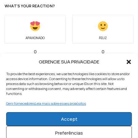
WHAT'S YOUR REACTION?
APAIXONADO
FELIZ
0
0
GERENCIE SUA PRIVACIDADE
To provide the best experiences, we use technologies like cookies to store and/or
access device information. Consenting to these technologies will allow us to
INSPIRADO
SURPRESO
process data such as browsing behavior or unique IDs on this site. Not
consenting or withdrawing consent, may adversely affect certain features and
functions.
1
0
Gerir fornecedores
Leia mais sobre esses propósitos
Accept
TRISTE
Preferências