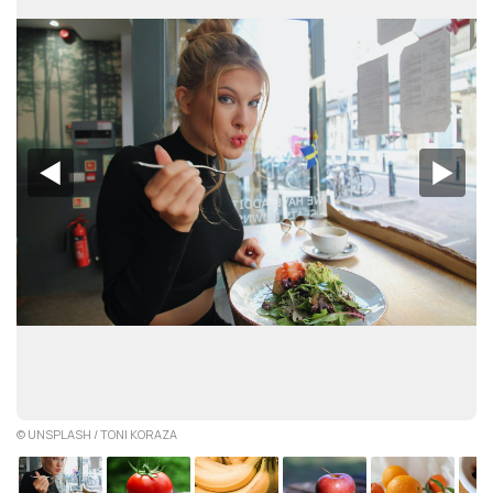
◀︎
▶︎
© UNSPLASH / TONI KORAZA