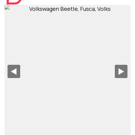
◀︎
▶︎