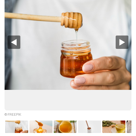
◀︎
▶︎
© FREEPIK